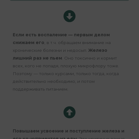
Если есть воспаление — первым делом
снижаем его
, в т.ч. обращаем внимание на
хронические болезни и недосып.
Железо
лишний раз не пьем
. Оно токсично и кормит
всех, кого не попадя, плохую микрофлору тоже.
Поэтому — только курсами, только тогда, когда
действительно необходимо, и потом
поддерживать питанием.
Повышаем усвоение и поступление железа и
его ко-нутриентов из еды
. Это критично важно