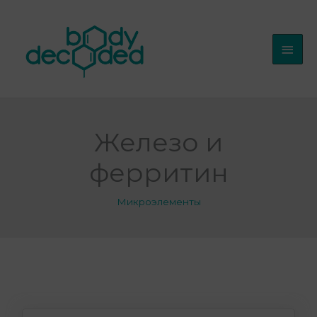
Перейти
Глав
к
мен
содержимому
Железо и
ферритин
Микроэлементы