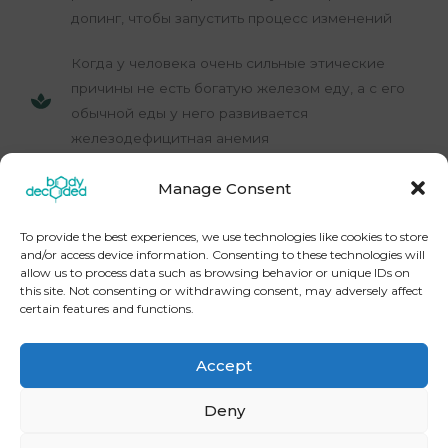
допинг, чтобы запустить процесс изменений
Когда у человека очень сильные этические
причины не есть богатую железом еду, а с его
обычной еды у него развивается
железодефицитная анемия
И во всех этих случаях важн отдельно очень
Manage Consent
тщательно заботититься о микробиоме и
нормальном режиме гидратации.
To provide the best experiences, we use technologies like cookies to store
and/or access device information. Consenting to these technologies will
allow us to process data such as browsing behavior or unique IDs on
this site. Not consenting or withdrawing consent, may adversely affect
certain features and functions.
←
Предыдущая Запись
Следующая Запись
→
Accept
Deny