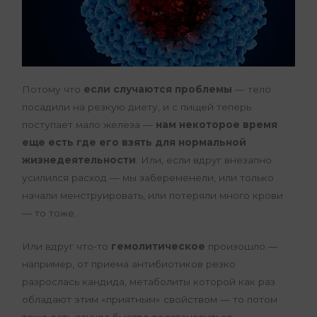
Потому что
если случаются проблемы
— тело
посадили на резкую диету, и с пищей теперь
поступает мало железа —
нам некоторое время
еще есть где его взять для нормальной
жизнедеятельности
. Или, если вдруг внезапно
усилился расход — мы забеременели, или только
начали менструировать, или потеряли много крови
— то тоже.
Или вдруг что-то
гемолитическое
произошло —
например, от приема антибиотиков резко
разрослась кандида, метаболиты которой как раз
обладают этим «приятным» свойством — то потом
тоже есть откуда быстро восстановиться.