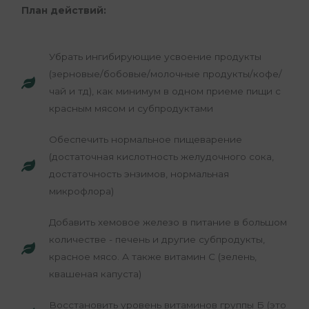
План действий:
Убрать ингибирующие усвоение продукты
(зерновые/бобовые/молочные продукты/кофе/
чай и тд), как минимум в одном приеме пищи с
красным мясом и субпродуктами
Обеспечить нормальное пищеварение
(достаточная кислотность желудочного сока,
достаточность энзимов, нормальная
микрофлора)
Добавить хемовое железо в питание в большом
количестве - печень и другие субпродукты,
красное мясо. А также витамин С (зелень,
квашеная капуста)
Восстановить уровень витаминов группы Б (это