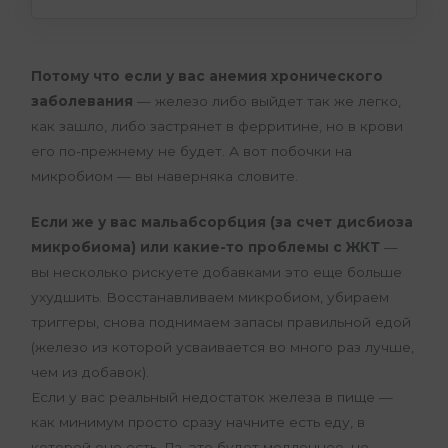
Потому что если у вас анемия хронического
заболевания
— железо либо выйдет так же легко,
как зашло, либо застрянет в ферритине, но в крови
его по-прежнему не будет. А вот побочки на
микробиом — вы наверняка словите.
Если же у вас мальабсорбция (за счет дисбиоза
микробиома) или какие-то проблемы с ЖКТ
—
вы несколько рискуете добавками это еще больше
ухудшить. Восстанавливаем микробиом, убираем
триггеры, снова поднимаем запасы правильной едой
(железо из которой усваивается во много раз лучше,
чем из добавок).
Если у вас реальный недостаток железа в пище —
как минимум просто сразу начните есть еду, в
которой оно есть. Да, это будет медленнее, но