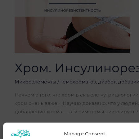
Хром. Инсулиноре
Микроэлементы
/
гемохроматоз
,
диабет
,
добавк
Начнем с того, что хром в смысле нутрициологии
хром очень важен. Научно доказано, что у люде
добавление хрома — эти симптомы нивелирует. Ч
Читать далее »
Manage Consent