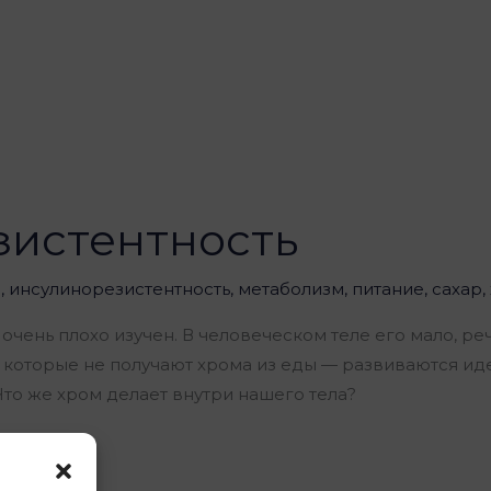
зистентность
и
,
инсулинорезистентность
,
метаболизм
,
питание
,
сахар
,
 очень плохо изучен. В человеческом теле его мало, ре
й, которые не получают хрома из еды — развиваются 
то же хром делает внутри нашего тела?