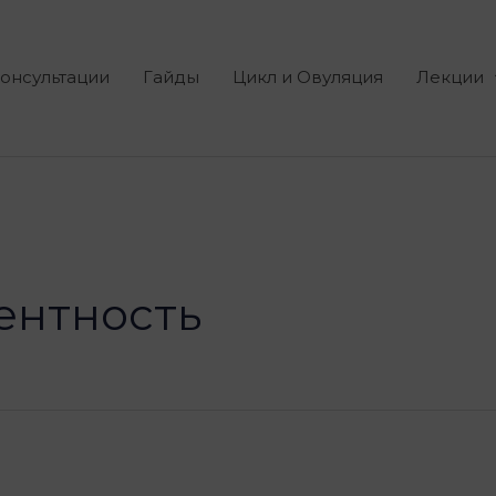
онсультации
Гайды
Цикл и Овуляция
Лекции
ентность