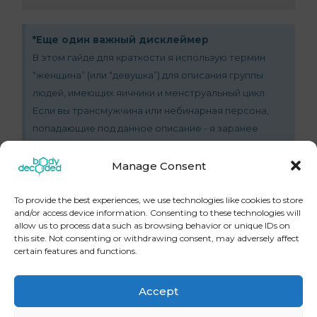
*Еще один важный дисклеймер
В этом гайде для краткости я использую термин
“женщина” (или “девушка”) для описания группы
людей, имеющих яичники и менструальный цикл.
Если вы трансмужчина или небинарная персона,
попадающие под данное описание - я заранее
приношу свои извинения за то, что использую не
инклюзивную терминологию.
Manage Consent
To provide the best experiences, we use technologies like cookies to store
Назад к списку гайдов
and/or access device information. Consenting to these technologies will
allow us to process data such as browsing behavior or unique IDs on
this site. Not consenting or withdrawing consent, may adversely affect
certain features and functions.
←
Предыдущая Запись
Следующая Запись
→
Accept