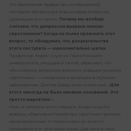
Это [выяснение правды про исследования]
поставило профессора Кирша перед вопросом,
удивившим его самого.
Почему мы вообще
считаем, что депрессия вызвана низким
серотонином? Когда он полез прояснять этот
вопрос, то обнаружил, что доказательства
этого постулата — ошеломительно шатки
.
Профессор Эндрю Скулл из Принстонского
университета, пишущий в Lancet, объясняет, что
обоснование депрессии внезапно упавшим уровнем
серотонина — «ненаучное и вводящее в глубокие
заблуждения». Доктор Дэвид Хили сказал мне: «
Для
этого никогда не было никаких оснований. Это
просто маркетинг.
«
Мне не хотелось этого слышать. Когда ты долго
живешь, объясняя историей про серотонин причины
своей депрессии, то потом очень не хочется
отказываться от этой идеи снова. Для меня в свое