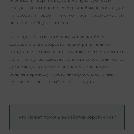
очень ценит верных друзей. Не чувствует боли.
Всегда на позитиве и спокоен. Хлебом не корми, дай
попробовать новое — но склонности к зависимостям
никакой. В общем — идеал!..
Кстати, никого не встречала человека, более
здорового в его возрасте, несмотря на полное
отстутсвие к этому каких-то усилий с его стороны. Я
же от него унаследовала только высокое количества
дофамина, а вот с серотонином у меня похуже —
боль не переношу просто никакую, спокойствия и
величавости движений тоже не видать.
Что может помочь выработке серотонина?