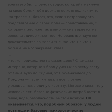
время это был словно поводок, который я накинул
на свою боль, чтобы держать ее хоть под каким-то
контролем. Я боялся, что, если я потревожу это
представление о своей боли — представление, с
которым я жил уже так давно! — она вырвется на
волю, как дикое животное. Но реальные научные
доказательства показали мне кое-что, на что я
больше не мог закрывать глаза.
…..
Что же происходило на самом деле? С каждым
интервью, которые я брал у ученых по всему свету —
от Сан-Пауло до Сиднея, от Лос-Анжелеса до
Лондона — частички паззла все плотнее
укладывались в единую картину. Мы все знаем, что у
человека есть базовые физические потребности: в
пище, воде, безопасности, чистом воздухе.
Но
оказывается, что, подобным образом, у людей
есть еще и базовые психологические