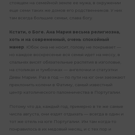
стоящем на семейной земле ее мужа, в окружении
еще семи таких же домов его родственников. У них
там всегда большие семьи, слава богу.
Кстати, о Боге. Ана Мария весьма религиозна,
хоть и на современный, очень спокойный
манер
. Юбок она не носит, голову не покрывает —
но каждое воскресенье вся семья идет на мессу, в
спальнях висят обязательные распятия в изголовье,
на столиках и тумбочках — ангелочки и статуэтки
Девы Марии. Раз в год — по пути на юг они заезжают
преклонить колени в Фатиму, самый известный
центр католического паломничества в Португалии.
Потому что да, каждый год, примерно в те же самые
числа августа, они ездят отдыхать — всегда в один и
тот же отель на юге Португалии. Им там когда-то
понравилось в их медовый месяц, и с тех пор и