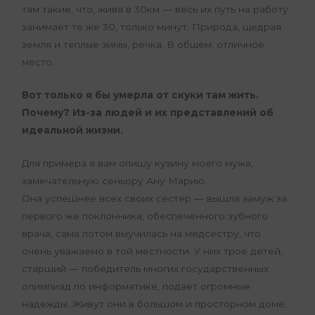
там такие, что, живя в 30км — весь их путь на работу
занимает те же 30, только минут. Природа, щедрая
земля и теплые зимы, речка. В общем, отличное
место.
Вот только я бы умерла от скуки там жить.
Почему? Из-за людей и их представлений об
идеальной жизни.
Для примера я вам опишу кузину моего мужа,
замечательную сеньору Ану Марию.
Она успешнее всех своих сестер — вышла замуж за
первого же поклонника, обеспеченного зубного
врача, сама потом выучилась на медсестру, что
очень уважаемо в той местности. У них трое детей,
старший — победитель многих государственных
олимпиад по информатике, подает огромные
надежды. Живут они в большом и просторном доме,