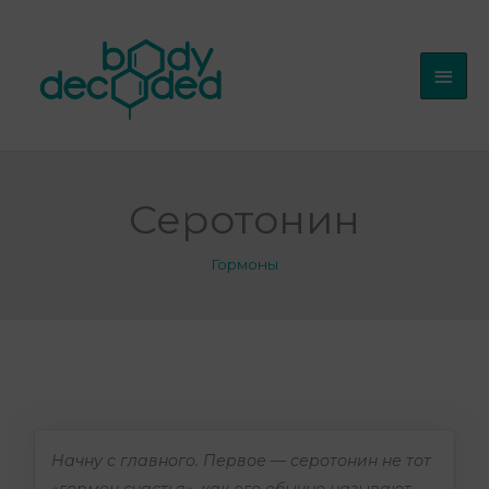
Перейти
Глав
к
мен
содержимому
Серотонин
Гормоны
Начну с главного. Первое — серотонин не тот