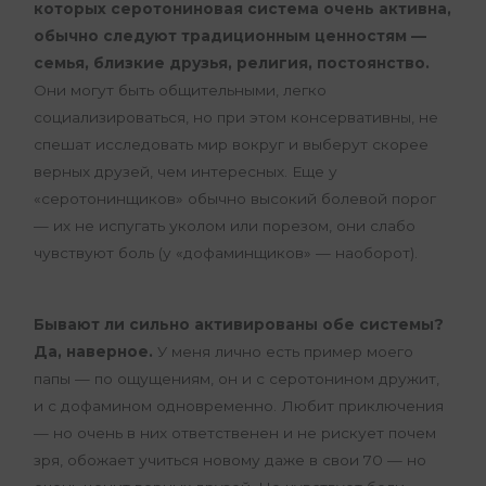
которых серотониновая система очень активна,
обычно следуют традиционным ценностям —
семья, близкие друзья, религия, постоянство.
Они могут быть общительными, легко
социализироваться, но при этом консервативны, не
спешат исследовать мир вокруг и выберут скорее
верных друзей, чем интересных. Еще у
«серотонинщиков» обычно высокий болевой порог
— их не испугать уколом или порезом, они слабо
чувствуют боль (у «дофаминщиков» — наоборот).
Бывают ли сильно активированы обе системы?
Да, наверное.
У меня лично есть пример моего
папы — по ощущениям, он и с серотонином дружит,
и с дофамином одновременно. Любит приключения
— но очень в них ответственен и не рискует почем
зря, обожает учиться новому даже в свои 70 — но