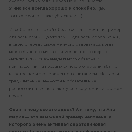
очередностью года. Сбоев не было никогда.
У них все всегда хорошо и спокойно.
(Вот
только скучно — аж зубы сводит!..)
И, собственно, такой образ жизни — мечта и пример
для всей семьи. Да что там — для всей деревни! А я,
в свою очередь, даже немного радовалась, когда
моего бывшего мужа они медленно, но верно
«исключили» из еженедельного обзвона и
приглашений на праздники после его женитьбы на
иностранке и экспериментов с питанием. Меня эти
традиционные ценности и обязательные
расцеловывания по этикету слегка утомляли, скажем
прямо.
Окей, к чему все это здесь? А к тому, что Ана
Мария — это вам живой пример человека, у
которого очень активная серотониновая
система (и не очень активная дофаминовая, в