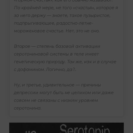
«гормон счастья», как его обычно называют.
По крайней мере, не того «счастья», которое я
за него держу — знаете, такое пузыристое,
подпрыгивающее, радостно-летне-
мороженовое счастье. Нет, это не оно.
Второе — степень базовой активации
серотониновой системы в теле имеет
генетическую природу. Так же, как и в случае
с дофамином. Логично, да?..
Ну, и третье, удивительное — причины
депрессии могут быть не целиком или даже
совсем не связаны с низким уровнем
серотонина.