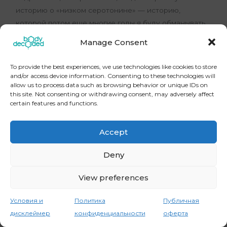
историю о «низком серотонине» — историю,
которой потом еще многие годы я буду обманывать
себя. Мне бы хотелось сказать ему: «
Боль, которую
Manage Consent
ты чувствуешь — это не патология. Это не
сумасшествие. Это знак, что твои базовые
To provide the best experiences, we use technologies like cookies to store
психологические потребности не
and/or access device information. Consenting to these technologies will
allow us to process data such as browsing behavior or unique IDs on
удовлетворены
. Это форма горевания — горевания
this site. Not consenting or withdrawing consent, may adversely affect
о себе и об ошибках, совершаемых обществом. Я
certain features and functions.
знаю, как глубоко это ранит тебя. Как заживо режет
все, что внутри. Но тебе нужно прислушаться к
Accept
этому знаку. Нам всем нужно начать прислушиваться
к людям, который подают этот знак… Он говорит
Deny
тебе, что именно неправильно. Он говорит, что тебе
жизненно необходимо глубокое взаимодействие с
View preferences
собой и другими людьми, которого ты еще не
знаешь — но однажды обязательно ощутишь.»
Условия и
Политика
Публичная
дисклеймер
конфиденциальности
оферта