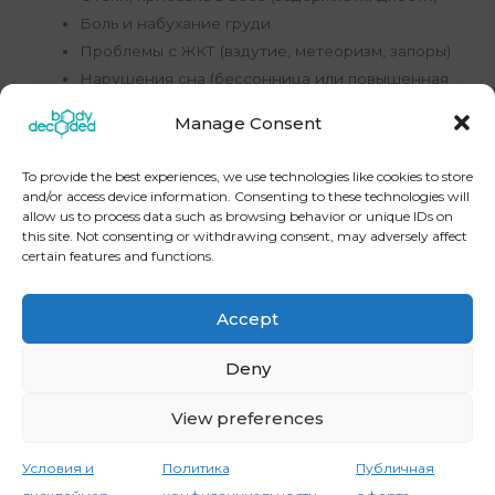
Боль и набухание груди
Проблемы с ЖКТ (вздутие, метеоризм, запоры)
Нарушения сна (бессонница или повышенная
сонливость)
Manage Consent
To provide the best experiences, we use technologies like cookies to store
Назад к списку гайдов
and/or access device information. Consenting to these technologies will
allow us to process data such as browsing behavior or unique IDs on
this site. Not consenting or withdrawing consent, may adversely affect
certain features and functions.
←
Предыдущая Запись
Следующая Запись
→
Accept
Deny
[instagram-feed] Copyright © 2026
BodyDecoded
View preferences
Контакты
Политика конфиденциальности
Условия и
Политика
Публичная
Публичная оферта
Условия и дисклеймер