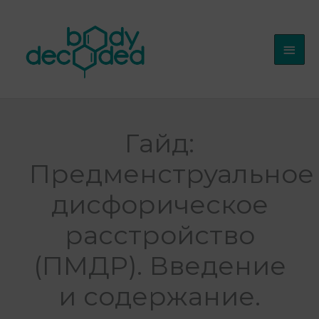
Перейти
Глав
к
мен
содержимому
Гайд:
Предменструальное
дисфорическое
расстройство
(ПМДР). Введение
и содержание.