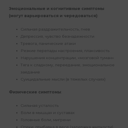
Эмоциональные и когнитивные симптомы
(могут варьироваться и чередоваться)
:
Сильная раздражительность, гнев
Депрессия, чувство безнадежности
Тревога, панические атаки
Резкие перепады настроения, плаксивость
Нарушения концентрации, «мозговой туман»
Тяга к сладкому, переедание, эмоциональное
заедание
Суицидальные мысли (в тяжелых случаях)
Физические симптомы
:
Сильная усталость
Боли в мышцах и суставах
Головные боли, мигрени
Отеки, прибавка в весе (задержка жидкости)