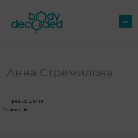
Перейти
Глав
к
мен
содержимому
Анна Стремилова
←
Предыдущая TP
Testimonials