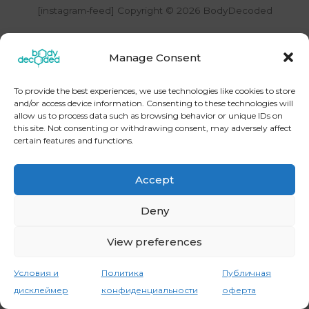
[instagram-feed] Copyright © 2026
BodyDecoded
Контакты
Политика конфиденциальности
Публичная оферта
Условия и дисклеймер
Manage Consent
To provide the best experiences, we use technologies like cookies to store
and/or access device information. Consenting to these technologies will
allow us to process data such as browsing behavior or unique IDs on
this site. Not consenting or withdrawing consent, may adversely affect
certain features and functions.
Accept
Deny
View preferences
Условия и
Политика
Публичная
дисклеймер
конфиденциальности
оферта