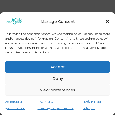
Manage Consent
[instagram-feed] Copyright © 2026
BodyDecoded
To provide the best experiences, we use technologies like cookies to store
Контакты
Политика конфиденциальности
and/or access device information. Consenting to these technologies will
Публичная оферта
Условия и дисклеймер
allow us to process data such as browsing behavior or unique IDs on
this site. Not consenting or withdrawing consent, may adversely affect
certain features and functions.
Accept
Deny
View preferences
Условия и
Политика
Публичная
дисклеймер
конфиденциальности
оферта