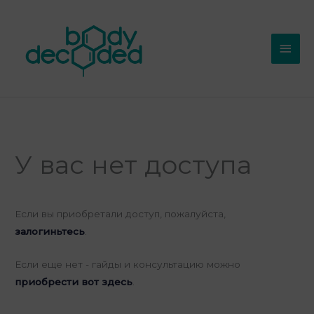
Перейти
Глав
к
мен
содержимому
У вас нет доступа
Если вы приобретали доступ, пожалуйста,
залогиньтесь
.
Если еще нет - гайды и консультацию можно
приобрести вот здесь
.