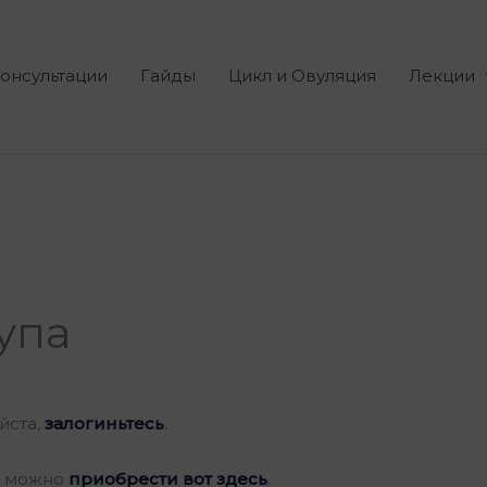
онсультации
Гайды
Цикл и Овуляция
Лекции
тупа
йста,
залогиньтесь
.
ию можно
приобрести вот здесь
.