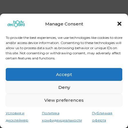
Manage Consent
[instagram-feed] Copyright © 2026
BodyDecoded
To provide the best experiences, we use technologies like cookies to store
Контакты
Политика конфиденциальности
and/or access device information. Consenting to these technologies will
Публичная оферта
Условия и дисклеймер
allow us to process data such as browsing behavior or unique IDs on
this site. Not consenting or withdrawing consent, may adversely affect
certain features and functions.
Accept
Deny
View preferences
Условия и
Политика
Публичная
дисклеймер
конфиденциальности
оферта