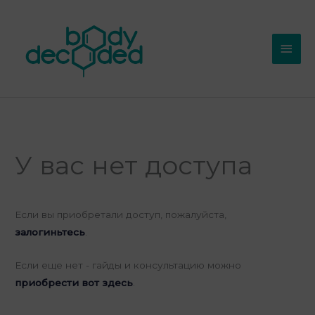
Перейти
Глав
к
мен
содержимому
У вас нет доступа
Если вы приобретали доступ, пожалуйста,
залогиньтесь
.
Если еще нет - гайды и консультацию можно
приобрести вот здесь
.