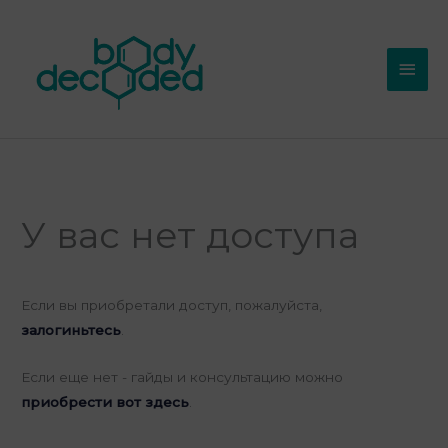
Перейти
Глав
к
мен
содержимому
У вас нет доступа
Если вы приобретали доступ, пожалуйста,
залогиньтесь
.
Если еще нет - гайды и консультацию можно
приобрести вот здесь
.