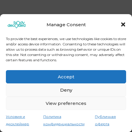
Manage Consent
[instagram-feed] Copyright © 2026
BodyDecoded
To provide the best experiences, we use technologies like cookies to store
Контакты
Политика конфиденциальности
and/or access device information. Consenting to these technologies will
Публичная оферта
Условия и дисклеймер
allow us to process data such as browsing behavior or unique IDs on
this site. Not consenting or withdrawing consent, may adversely affect
certain features and functions.
Accept
Deny
View preferences
Условия и
Политика
Публичная
дисклеймер
конфиденциальности
оферта