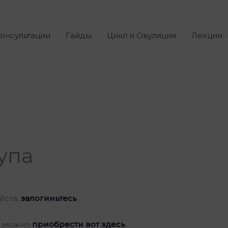
онсультации
Гайды
Цикл и Овуляция
Лекции
тупа
йста,
залогиньтесь
.
ию можно
приобрести вот здесь
.