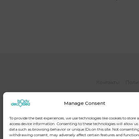
Контакты
Поли
Manage Consent
To provide the best experiences, we use technologies like cookies to store 
access device information. Consenting to these technologies will allow us
data such as browsing behavior or unique IDs on this site. Not consenting
withdrawing consent, may adversely affect certain features and function