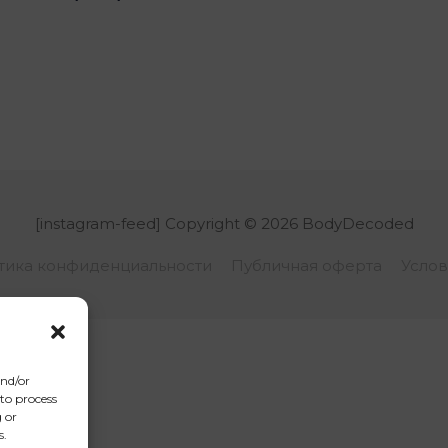
[instagram-feed] Copyright © 2026
BodyDecoded
тика конфиденциальности
Публичная оферта
Услов
and/or
 to process
 or
s.