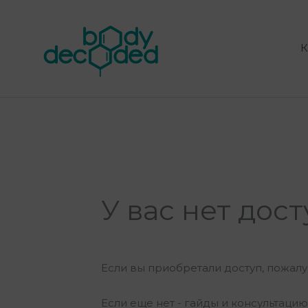
Перейти
к
содержимому
К
У вас нет дос
Если вы приобретали доступ, пожалу
Если еще нет - гайды и консультац