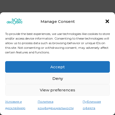
Manage Consent
[instagram-feed] Copyright © 2026
BodyDecoded
To provide the best experiences, we use technologies like cookies to store
Контакты
Политика конфиденциальности
and/or access device information. Consenting to these technologies will
Публичная оферта
Условия и дисклеймер
allow us to process data such as browsing behavior or unique IDs on
this site. Not consenting or withdrawing consent, may adversely affect
certain features and functions.
Accept
Deny
View preferences
Условия и
Политика
Публичная
дисклеймер
конфиденциальности
оферта