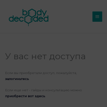
Перейти
Глав
к
мен
содержимому
У вас нет доступа
Если вы приобретали доступ, пожалуйста,
залогиньтесь
.
Если еще нет - гайды и консультацию можно
приобрести вот здесь
.