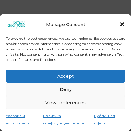
Manage Consent
[instagram-feed] Copyright © 2026
BodyDecoded
To provide the best experiences, we use technologies like cookies to store
Контакты
Политика конфиденциальности
and/or access device information. Consenting to these technologies will
Публичная оферта
Условия и дисклеймер
allow us to process data such as browsing behavior or unique IDs on
this site. Not consenting or withdrawing consent, may adversely affect
certain features and functions.
Accept
Deny
View preferences
Условия и
Политика
Публичная
дисклеймер
конфиденциальности
оферта