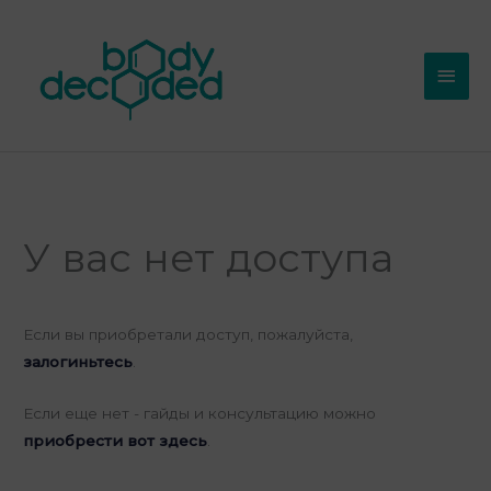
Перейти
Глав
к
мен
содержимому
У вас нет доступа
Если вы приобретали доступ, пожалуйста,
залогиньтесь
.
Если еще нет - гайды и консультацию можно
приобрести вот здесь
.