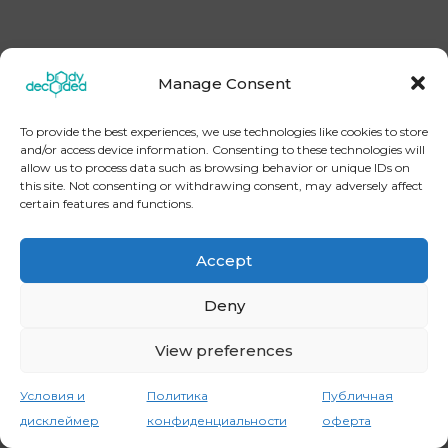
Manage Consent
[instagram-feed] Copyright © 2026
BodyDecoded
To provide the best experiences, we use technologies like cookies to store
Контакты
Политика конфиденциальности
and/or access device information. Consenting to these technologies will
Публичная оферта
Условия и дисклеймер
allow us to process data such as browsing behavior or unique IDs on
this site. Not consenting or withdrawing consent, may adversely affect
certain features and functions.
Accept
Deny
View preferences
Условия и
Политика
Публичная
дисклеймер
конфиденциальности
оферта