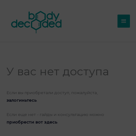
Перейти
Глав
к
мен
содержимому
У вас нет доступа
Если вы приобретали доступ, пожалуйста,
залогиньтесь
.
Если еще нет - гайды и консультацию можно
приобрести вот здесь
.